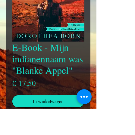
E-Book - Mijn
indianennaam was
"Blanke Appel"
Prijs
€ 17,50
In winkelwagen
In deze tweede druk beschrijft
Dorothea in vier extra hoofdstukken
hoe het verhaal verder gaat en hoe zij