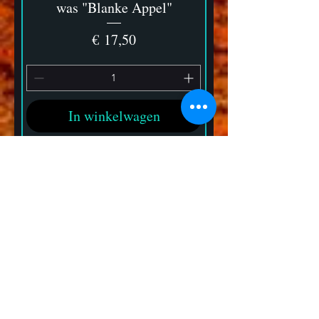
was "Blanke Appel"
Prijs
€ 17,50
In winkelwagen