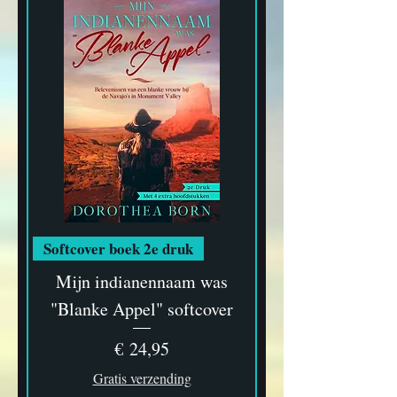
Softcover boek 2e druk
Mijn indianennaam was
"Blanke Appel" softcover
Prijs
€ 24,95
Gratis verzending