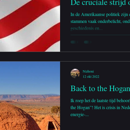
De cruciale strij
van inheemse sta
In de Amerikaanse politiek zijn
stammen vaak onderbelicht, onda
geschiedenis en...
Nizhoni
12 okt 2022
Back to the Hogan
Ik roep het de laatste tijd behoo
the Hogan”! Het is crisis in Ned
energie-...