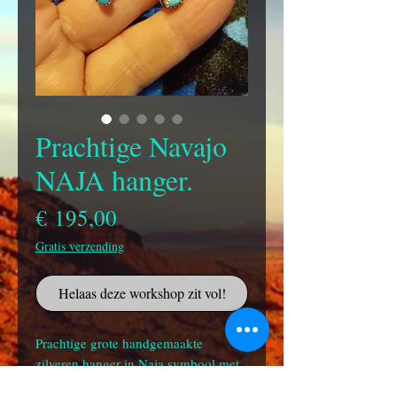
Prachtige Navajo
NAJA hanger.
Prijs
€ 195,00
Gratis verzending
Helaas deze workshop zit vol!
Prachtige grote handgemaakte
zilveren hanger in Naja symbool met
prachtige geslepen ronde turquoise