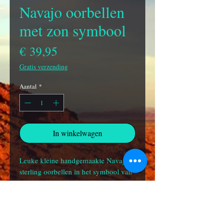
Navajo oorbellen
met zon symbool
Prijs
€ 39,95
Gratis verzending
Aantal
*
In winkelwagen
Leuke kleine handgemaakte Navajo
sterling oorbellen in het symbool van
de zon met een mooi rond turquoise
steentje. De oorbellen zijn gesigneerd,
maar de kunstenaar is onbekend.
Extra info: