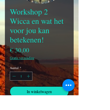
Workshop 2
Wicca en wat het
voor jou kan
betekenen!
Prijs
€ 30,00
Gratis verzending
Aantal
*
In winkelwagen
Wicca is een natuurreligie die al