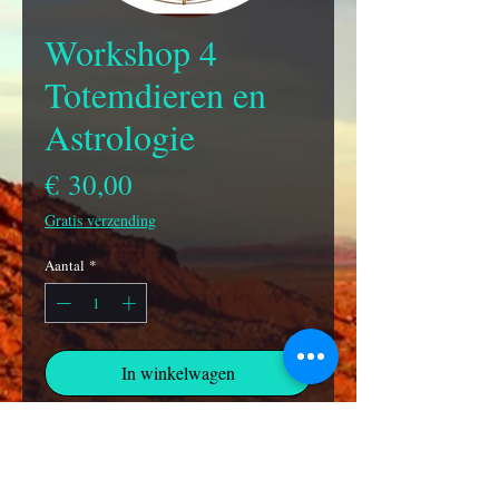
Workshop 4
Totemdieren en
Astrologie
Prijs
€ 30,00
Gratis verzending
Aantal
*
In winkelwagen
Totemdieren of krachtdieren zijn
afkomstig uit de Native culturen in
Amerika. Hier in Nederland zijn we